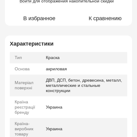
Войти
для отображения накопительной скидки
%
В избранное
К сравнению
Характеристики
Тип
Краска
Основа
акриловая
ДВП, ДСП, бетон, древесина, металл,
Матеріал
металлические и стальные
поверхні
конструкции
Країна
реєстрації
Украина
бренду
Країна-
виробник
Украина
товару