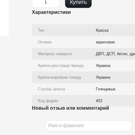
Купить
Характеристики
Тип
Краска
Основа
акриловая
Матеріал поверхні
ДВП, ДСП, бетон, др
Країна реєстрації бренду
Украина
Країна-виробник товару
Украина
Ступінь блиску
Глянцевые
Код фарби
403
Новый отзыв или комментарий