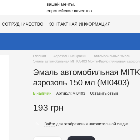
СОТРУДНИЧЕСТВО
КОНТАКТНАЯ ИНФОРМАЦИЯ
НЕ
ВАКАНСИИ
ХИТЫ СЕЗОНОВ ОТ UNISIL!
Главная
Аэрозольные краски
Автомобильные эмали
Эмаль автомобильная MITKA 403 Монте-Карло глянцевая аэрозоль
Эмаль автомобильная MITK
аэрозоль 150 мл (MI0403)
В наличии
Артикул: MI0403
Оставить отзыв
193 грн
Войти
для отображения накопительной скидки
%