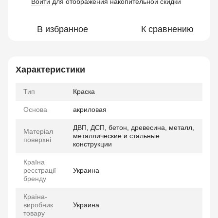
Войти
для отображения накопительной скидки
%
В избранное
К сравнению
Характеристики
Тип
Краска
Основа
акриловая
ДВП, ДСП, бетон, древесина, металл,
Матеріал
металлические и стальные
поверхні
конструкции
Країна
реєстрації
Украина
бренду
Країна-
виробник
Украина
товару