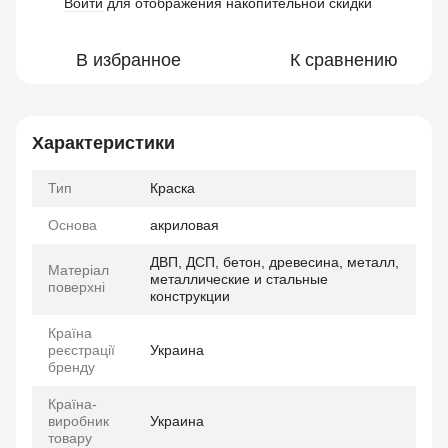
Войти
для отображения накопительной скидки
%
В избранное
К сравнению
Характеристики
Тип
Краска
Основа
акриловая
ДВП, ДСП, бетон, древесина, металл,
Матеріал
металлические и стальные
поверхні
конструкции
Країна
реєстрації
Украина
бренду
Країна-
виробник
Украина
товару