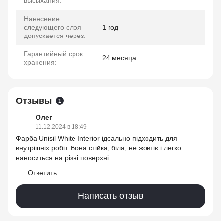
высыхания:
Нанесение
следующего слоя
1 год
допускается через:
Гарантийный срок
24 месяца
хранения:
Отзывы
1
Олег
11.12.2024 в 18:49
Фарба Unisil White Interior ідеально підходить для
внутрішніх робіт. Вона стійка, біла, не жовтіє і легко
наноситься на різні поверхні.
Ответить
Написать отзыв