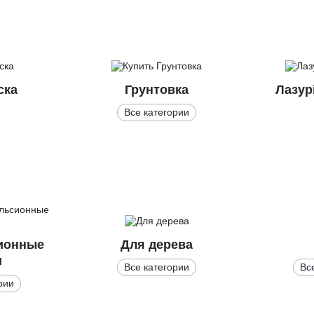
ска
Грунтовка
Лазур
Все категории
ионные
Для дерева
и
Все категории
Вс
рии