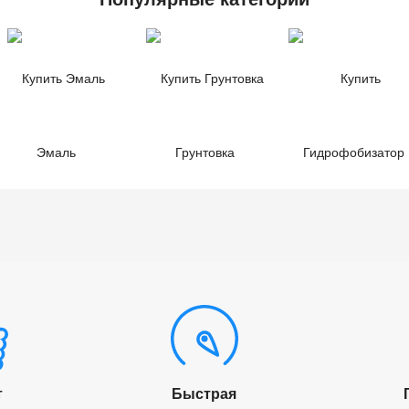
Эмаль
Грунтовка
Гидрофобизатор
т
Быстрая