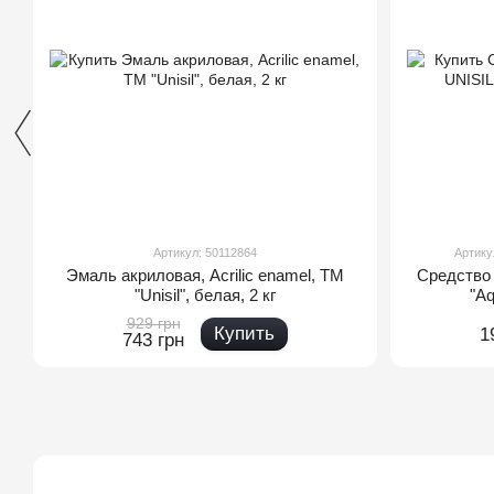
Артикул: 50112864
Артику
Эмаль акриловая, Acrilic enamel, TM
Средство
"Unisil", белая, 2 кг
"Aq
929 грн
Купить
1
743 грн