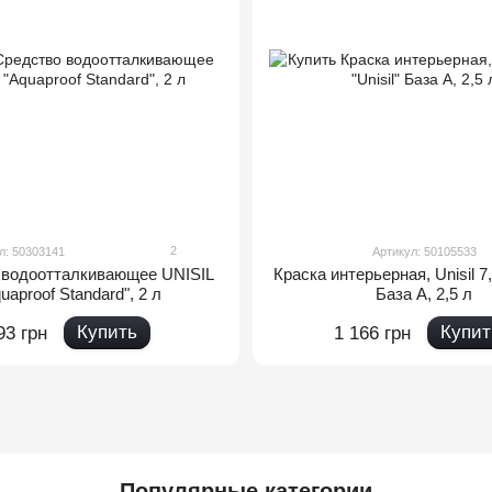
2
л: 50303141
Артикул: 50105533
 водоотталкивающее UNISIL
Краска интерьерная, Unisil 7,
uaproof Standard", 2 л
База А, 2,5 л
Купить
Купит
93 грн
1 166 грн
Популярные категории