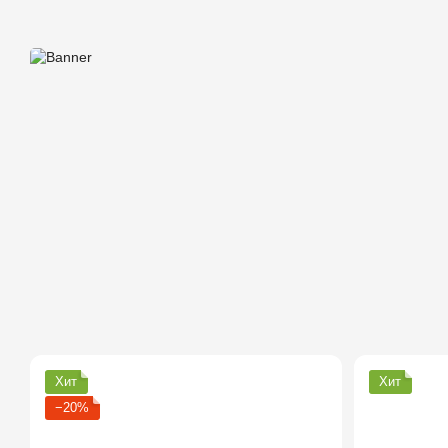
Хит
Хит
−20%