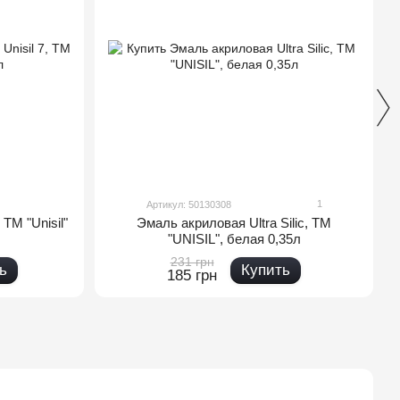
1
Артикул: 50130308
 TM "Unisil"
Эмаль акриловая Ultra Silic, ТМ
"UNISIL", белая 0,35л
231 грн
ь
Купить
185 грн