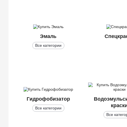
Эмаль
Спецкра
Все категории
Гидрофобизатор
Водоэмульс
краск
Все категории
Все катего