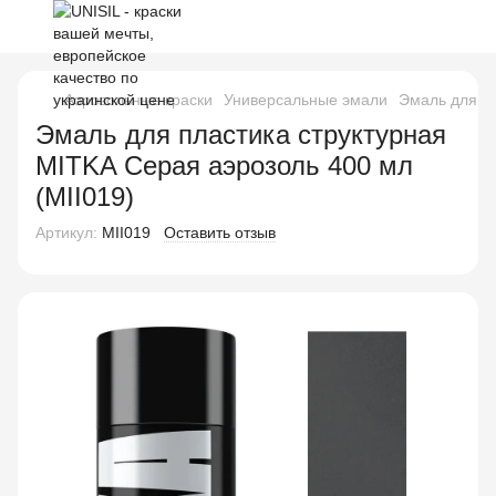
Аэрозольные краски
Универсальные эмали
Эмаль для пл
Эмаль для пластика структурная
MITKA Серая аэрозоль 400 мл
(MII019)
Артикул:
MII019
Оставить отзыв