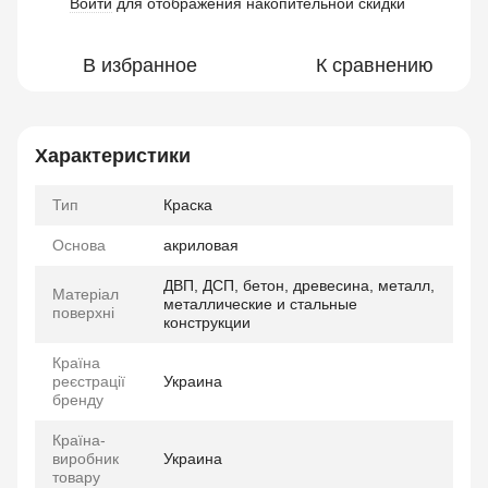
Войти
для отображения накопительной скидки
%
В избранное
К сравнению
Характеристики
Тип
Краска
Основа
акриловая
ДВП, ДСП, бетон, древесина, металл,
Матеріал
металлические и стальные
поверхні
конструкции
Країна
реєстрації
Украина
бренду
Країна-
виробник
Украина
товару