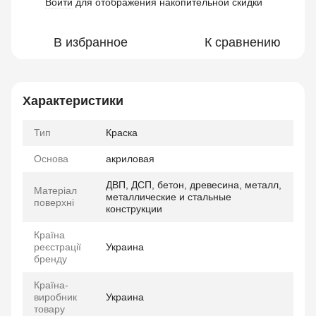
Войти
для отображения накопительной скидки
%
В избранное
К сравнению
Характеристики
Тип
Краска
Основа
акриловая
ДВП, ДСП, бетон, древесина, металл,
Матеріал
металлические и стальные
поверхні
конструкции
Країна
реєстрації
Украина
бренду
Країна-
виробник
Украина
товару