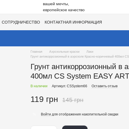
СОТРУДНИЧЕСТВО
КОНТАКТНАЯ ИНФОРМАЦИЯ
НЕ
ВАКАНСИИ
ХИТЫ СЕЗОНОВ ОТ UNISIL!
Главная
Аэрозольные краски
Лаки
Грунт антикоррозионный в аэрозоле Красно-коричневый 400мл 
Грунт антикоррозионный в 
400мл CS System EASY AR
В наличии
Артикул: CSSystem66
Оставить отзыв
119 грн
145 грн
Войти
для отображения накопительной скидки
%