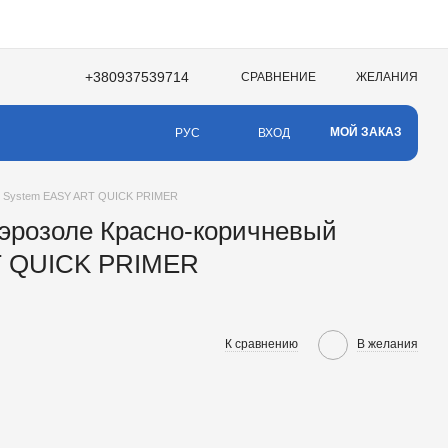
+380937539714
СРАВНЕНИЕ
ЖЕЛАНИЯ
МОЙ ЗАКАЗ
ВХОД
РУС
CS System EASY ART QUICK PRIMER
аэрозоле Красно-коричневый
T QUICK PRIMER
К сравнению
В желания